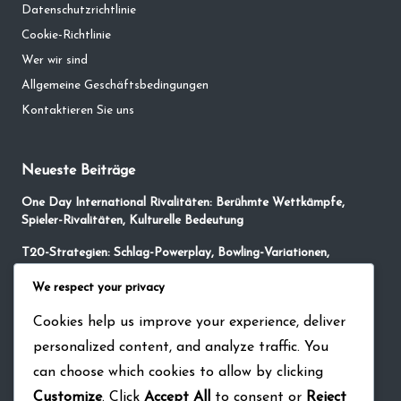
Datenschutzrichtlinie
Cookie-Richtlinie
Wer wir sind
Allgemeine Geschäftsbedingungen
Kontaktieren Sie uns
Neueste Beiträge
One Day International Rivalitäten: Berühmte Wettkämpfe,
Spieler-Rivalitäten, Kulturelle Bedeutung
T20-Strategien: Schlag-Powerplay, Bowling-Variationen,
Feldplatzierungen
We respect your privacy
Pink Ball Testspiel: Sichtbarkeit, Einfluss, Spieleranpassung
Cookies help us improve your experience, deliver
T20 Rivalitäten: Berühmte Wettkämpfe, Spieler-Rivalitäten,
personalized content, and analyze traffic. You
Kulturelle Bedeutung
can choose which cookies to allow by clicking
One Day International Spielstätten: Ikonische Stadien,
Customize
. Click
Accept All
to consent or
Reject