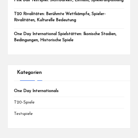
Pink Ball Testspiel: Sichtbarkeit, Einfluss, Spieleranpassung
T20 Rivalitäten: Berühmte Wettkämpfe, Spieler-
Rivalitäten, Kulturelle Bedeutung
One Day International Spielstätten: Ikonische Stadien,
Bedingungen, Historische Spiele
Kategorien
One Day Internationals
T20-Spiele
Testspiele