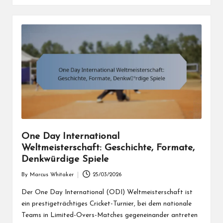
One Day International
Weltmeisterschaft: Geschichte, Formate,
Denkwürdige Spiele
By
Marcus Whitaker
25/03/2026
Posted
by
Der One Day International (ODI) Weltmeisterschaft ist
ein prestigeträchtiges Cricket-Turnier, bei dem nationale
Teams in Limited-Overs-Matches gegeneinander antreten