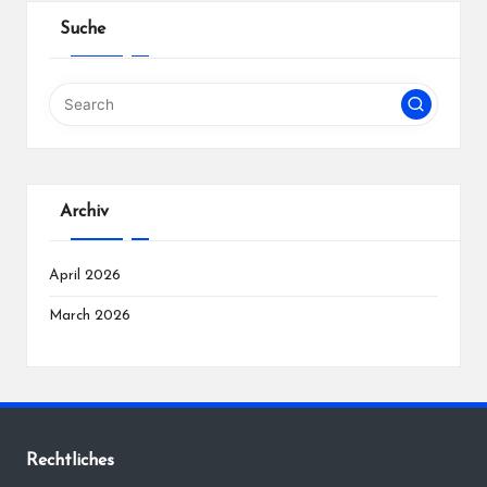
Suche
Archiv
April 2026
March 2026
Rechtliches