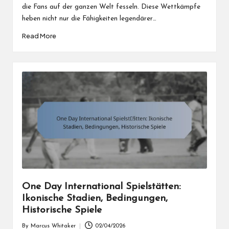
die Fans auf der ganzen Welt fesseln. Diese Wettkämpfe
heben nicht nur die Fähigkeiten legendärer…
Read More
One Day International Spielstätten:
Ikonische Stadien, Bedingungen,
Historische Spiele
By
Marcus Whitaker
02/04/2026