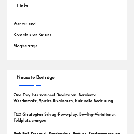
Links
Wer wir sind
Kontaktieren Sie uns
Blogbeiträge
Neueste Beiträge
One Day International Rivalitäten: Berühmte
Wettkämpfe, Spieler-Rivalitäten, Kulturelle Bedeutung
T20-Strategien: Schlag-Powerplay, Bowling-Variationen,
Feldplatzierungen