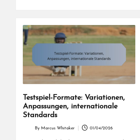
Testspiel-Formate: Variationen,
Anpassungen, internationale
Standards
By
Marcus Whitaker
01/04/2026
Posted
by