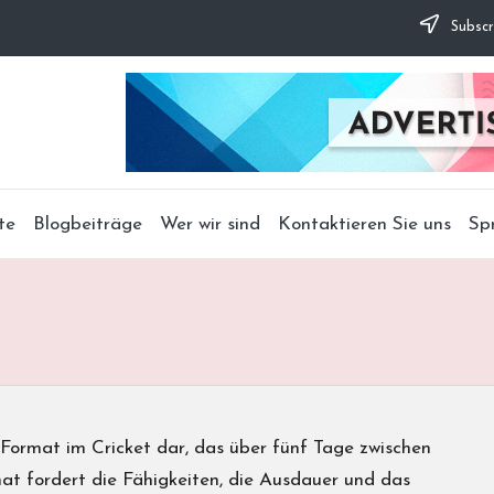
Subscr
te
Blogbeiträge
Wer wir sind
Kontaktieren Sie uns
Sp
e Format im Cricket dar, das über fünf Tage zwischen
t fordert die Fähigkeiten, die Ausdauer und das