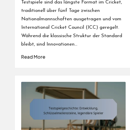
Testspiele sind das längste Format im Cricket,
traditionell über fünf Tage zwischen
Nationalmannschaften ausgetragen und vom
International Cricket Council (ICC) geregelt.
Während die klassische Struktur der Standard
bleibt, sind Innovationen…
Read More