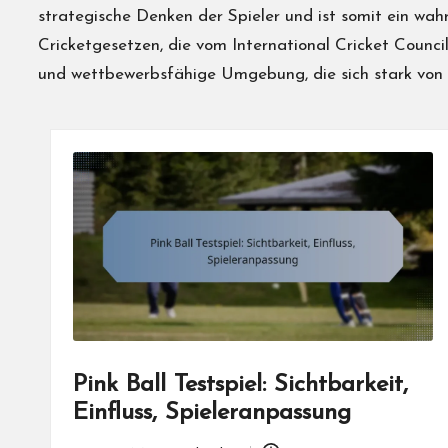
strategische Denken der Spieler und ist somit ein wahr
Cricketgesetzen, die vom International Cricket Counci
und wettbewerbsfähige Umgebung, die sich stark von
Pink Ball Testspiel: Sichtbarkeit,
Einfluss, Spieleranpassung