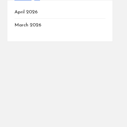
April 2026
March 2026