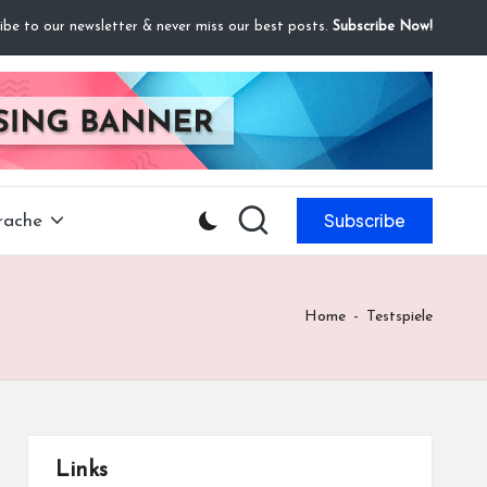
ibe to our newsletter & never miss our best posts.
Subscribe Now!
Subscribe
rache
Home
-
Testspiele
Links