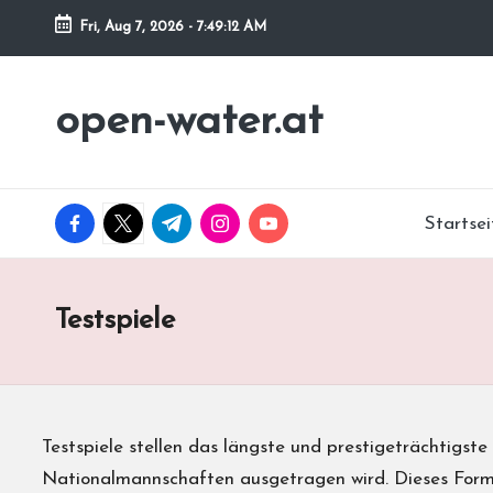
Fri, Aug 7, 2026
-
7:49:13 AM
Skip
to
open-water.at
content
facebook.com
twitter.com
t.me
instagram.com
youtube.com
Startsei
Testspiele
Testspiele stellen das längste und prestigeträchtigst
Nationalmannschaften ausgetragen wird. Dieses Forma